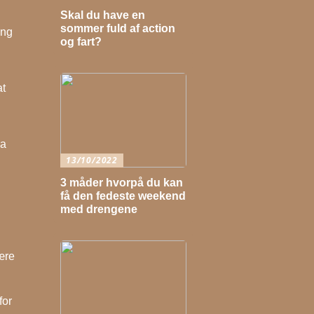
Skal du have en
sommer fuld af action
ing
og fart?
at
ra
13/10/2022
3 måder hvorpå du kan
få den fedeste weekend
med drengene
ære
for