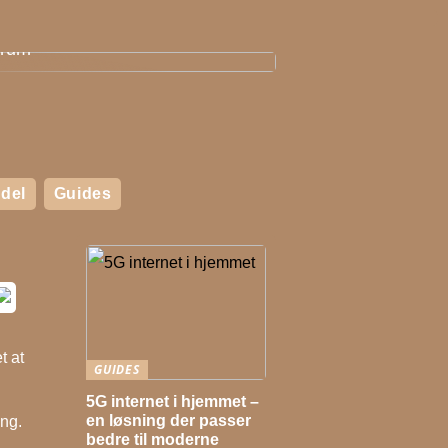
an skaber du et hyggeligt
erum
del
Guides
t at
GUIDES
5G internet i hjemmet –
en løsning der passer
ing.
bedre til moderne