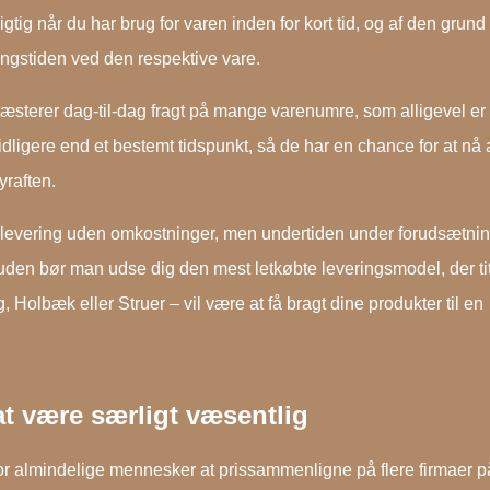
gtig når du har brug for varen inden for kort tid, og af den grund
ringstiden ved den respektive vare.
præsterer dag-til-dag fragt på mange varenumre, som alligevel er
tidligere end et bestemt tidspunkt, så de har en chance for at nå a
yraften.
 levering uden omkostninger, men undertiden under forudsætnin
den bør man udse dig den mest letkøbte leveringsmodel, der ti
Holbæk eller Struer – vil være at få bragt dine produkter til en
at være særligt væsentlig
 for almindelige mennesker at prissammenligne på flere firmaer p