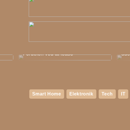
Såd
Fordelen ved at lease
ud
Smart Home
Elektronik
Tech
IT