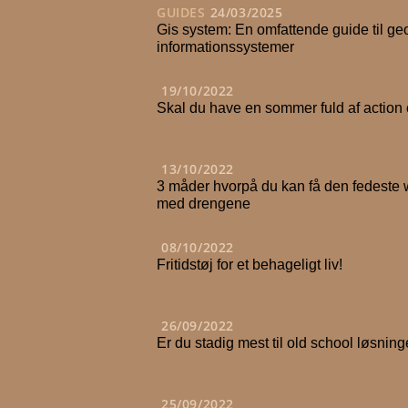
GUIDES
24/03/2025
Gis system: En omfattende guide til ge
informationssystemer
19/10/2022
Skal du have en sommer fuld af action 
13/10/2022
3 måder hvorpå du kan få den fedeste
med drengene
08/10/2022
Fritidstøj for et behageligt liv!
26/09/2022
Er du stadig mest til old school løsning
25/09/2022