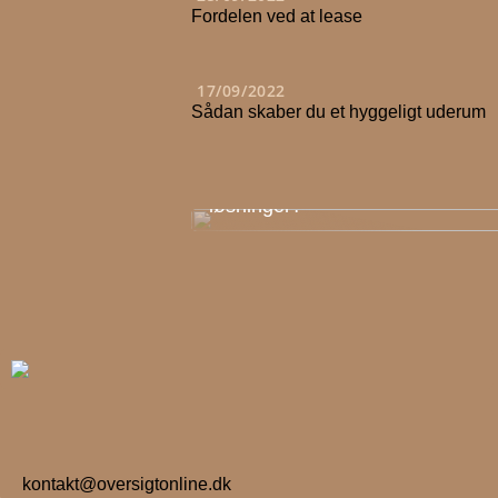
Fordelen ved at lease
17/09/2022
Sådan skaber du et hyggeligt uderum
Er du stadig mest til old school
løsninger?
kontakt@oversigtonline.dk