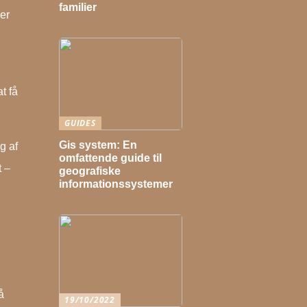
familier
 er
t få
GUIDES
Gis system: En
g af
omfattende guide til
t –
geografiske
informationssystemer
å
19/10/2022