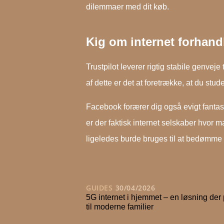
dilemmaer med dit køb.
Kig om internet forhand
Trustpilot leverer rigtig stabile genv
af dette er det at foretrække, at du stude
Facebook forærer dig også evigt fantasti
er der faktisk internet selskaber hvor
ligeledes burde bruges til at bedømme 
GUIDES
30/04/2026
5G internet i hjemmet – en løsning der
til moderne familier