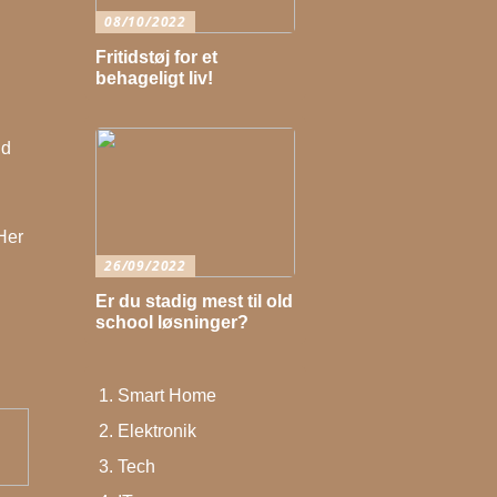
08/10/2022
Fritidstøj for et
behageligt liv!
nd
 Her
26/09/2022
Er du stadig mest til old
school løsninger?
Smart Home
Elektronik
Tech