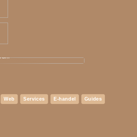
an skaber du et hyggeligt
erum
Web
Services
E-handel
Guides