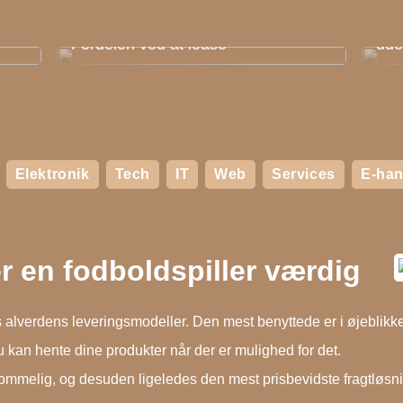
Såd
Fordelen ved at lease
ud
Elektronik
Tech
IT
Web
Services
E-han
er en fodboldspiller værdig
is alverdens leveringsmodeller. Den mest benyttede er i øjeblikke
u kan hente dine produkter når der er mulighed for det.
ommelig, og desuden ligeledes den mest prisbevidste fragtløsn