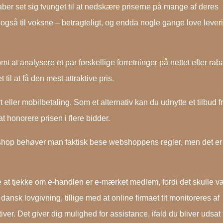
kaber set sig tvunget til at nedskære priserne på mange af deres
 også til voksne – betragteligt, og endda nogle gange love lever
mt at analysere et par forskellige forretninger på nettet efter rab
til at få den mest attraktive pris.
t eller mobilbetaling. Som et alternativ kan du udnytte et tilbud f
t honorere prisen i flere bidder.
shop behøver man faktisk bese webshoppens regler, men det er
e at tjekke om e-handlen er e-mærket medlem, fordi det skulle v
dansk lovgivning, tillige med at online firmaet tit monitoreres af
er. Det giver dig mulighed for assistance, ifald du bliver udsat 