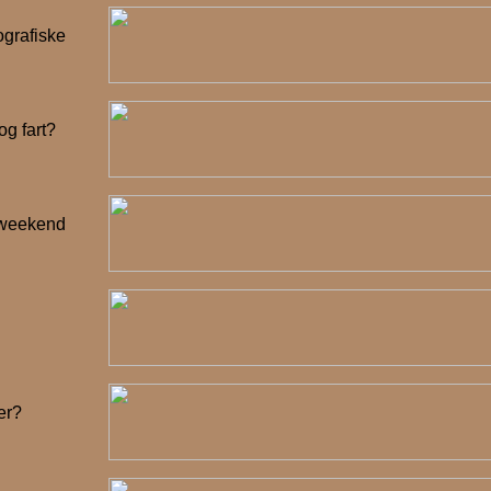
ografiske
og fart?
 weekend
er?