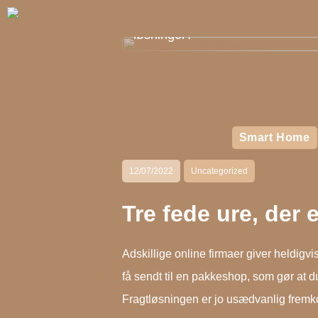
Er du stadig mest til old school
løsninger?
Smart Home
12/07/2022
Uncategorized
Tre fede ure, der 
Adskillige online firmaer giver heldigv
få sendt til en pakkeshop, som gør at d
Fragtløsningen er jo usædvanlig fremk