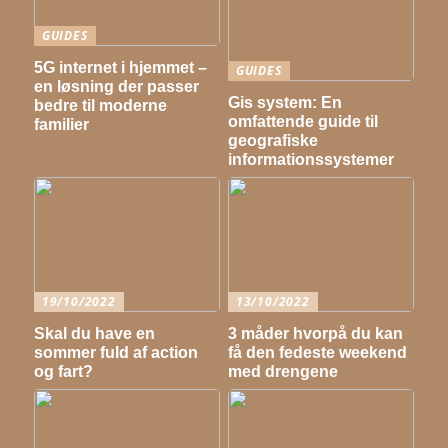
GUIDES
5G internet i hjemmet –
GUIDES
en løsning der passer
Gis system: En
bedre til moderne
omfattende guide til
familier
geografiske
informationssystemer
19/10/2022
13/10/2022
Skal du have en
3 måder hvorpå du kan
sommer fuld af action
få den fedeste weekend
og fart?
med drengene