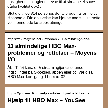
hastigheder, manglende evne til at streame et show,
dårlig kvalitet osv.) …
Slut dig til de 814 personer, der allerede har anmeldt
Hbonordic. Din oplevelse kan hjælpe andre til at træffe
velinformerede købsbeslutninger.
http s://dk.moyens.net › hvordan › 11-almindelige-hbo-…
11 almindelige HBO Max-
problemer og rettelser – Moyens
I/O
Åbn Tilføj kanaler & streamingtjenester under
Indstillinger på tv-boksen, appen eller pc. Vælg så
HBO Max. komigang_hbomax_02 …
http s://yousee.dk › hjaelp › artikler › hjaelp-til-hbo-max
Hjælp til HBO Max – YouSee