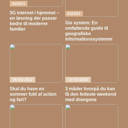
GUIDES
5G internet i hjemmet –
GUIDES
en løsning der passer
Gis system: En
bedre til moderne
omfattende guide til
familier
geografiske
informationssystemer
19/10/2022
13/10/2022
Skal du have en
3 måder hvorpå du kan
sommer fuld af action
få den fedeste weekend
og fart?
med drengene