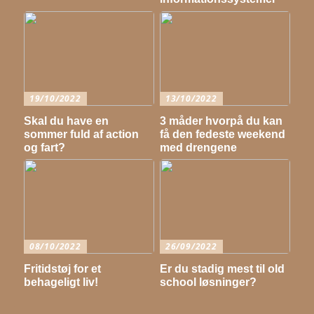
19/10/2022
13/10/2022
Skal du have en
3 måder hvorpå du kan
sommer fuld af action
få den fedeste weekend
og fart?
med drengene
08/10/2022
26/09/2022
Fritidstøj for et
Er du stadig mest til old
behageligt liv!
school løsninger?