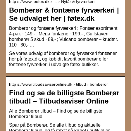
http s://www.foetex.dk › … › Nytår & fyrværkeri
Bomberør & fontæne fyrværkeri |
Se udvalget her | føtex.dk
Bomberør og fontæne fyrværkeri ; Fontænesortiment
4-pak · 149,- ; Mega fontæne · 199,- ; Gullstaven
bomberør 5 skud · 89,- ; Vulcano bomberør – krudtnr.
110 · 30,- …
Se vores udvalg af bomberør og fyrværkeri fontæner
her på føtex.dk, og køb dit favorit bomberør eller
fontæne fyrværkeri i udvalgte føtex butikker.
http s://www.tilbudsaviseronline.dk › tilbud › bomberor
Find og se de billigste Bomberør
tilbud! – Tilbudsaviser Online
Alle Bomberør tilbud – Find og se de billigste
Bomberør tilbud!
Spar på Bomberør. Se alle tilbud og aktuelle
Bomberør tilbud, og få rabat på købet i butik eller